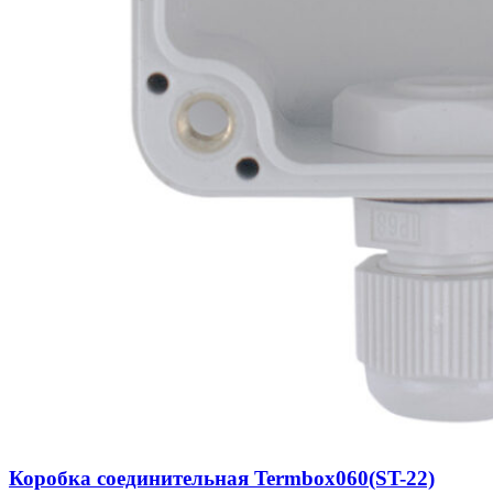
Коробка соединительная Termbox060(ST-22)