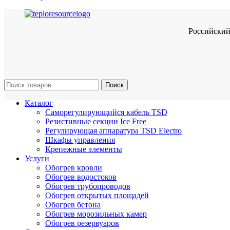
Российский
Поиск
Каталог
Саморегулирующийся кабель TSD
Резистивные секции Ice Free
Регулирующая аппаратура TSD Electro
Шкафы управления
Крепежные элементы
Услуги
Обогрев кровли
Обогрев водостоков
Обогрев трубопроводов
Обогрев открытых площадей
Обогрев бетона
Обогрев морозильных камер
Обогрев резервуаров