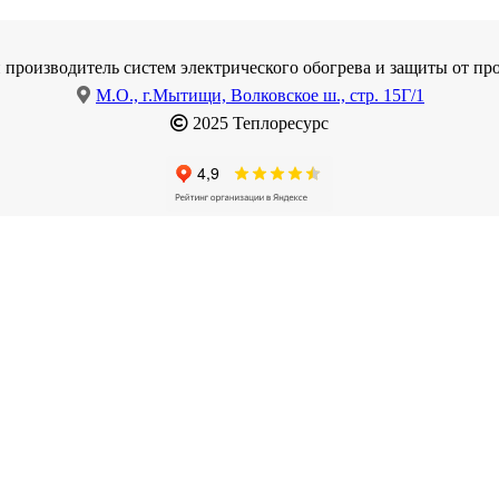
 производитель систем электрического обогрева и защиты от про
М.О., г.Мытищи, Волковское ш., стр. 15Г/1
2025 Теплоресурс