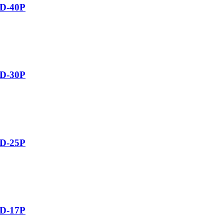
D-40P
D-30P
D-25P
D-17P