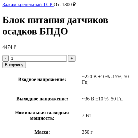
Зажим крепежный ТСР
От:
1800
₽
Блок питания датчиков
осадков БПДО
4474
₽
Количество
товара
В корзину
Блок
питания
~220 В +10% -15%, 50
Входное напряжение:
датчиков
Гц
осадков
БПДО
Выходное напряжение:
~36 В ±10 %, 50 Гц
Номинальная выходная
7 Вт
мощность:
Масса:
350 г