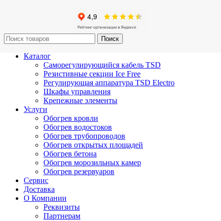
Поиск
Каталог
Саморегулирующийся кабель TSD
Резистивные секции Ice Free
Регулирующая аппаратура TSD Electro
Шкафы управления
Крепежные элементы
Услуги
Обогрев кровли
Обогрев водостоков
Обогрев трубопроводов
Обогрев открытых площадей
Обогрев бетона
Обогрев морозильных камер
Обогрев резервуаров
Сервис
Доставка
О Компании
Реквизиты
Партнерам