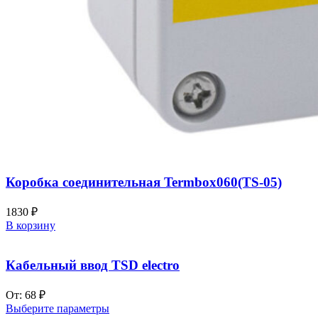
Коробка соединительная Termbox060(TS-05)
1830
₽
В корзину
Кабельный ввод TSD electro
От:
68
₽
Выберите параметры