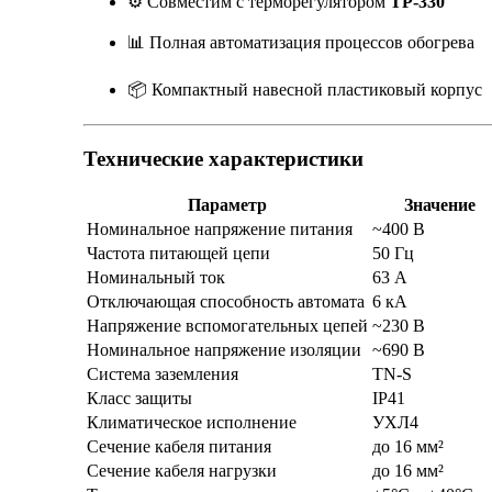
⚙ Совместим с терморегулятором
ТР-330
📊 Полная автоматизация процессов обогрева
📦 Компактный навесной пластиковый корпус
Технические характеристики
Параметр
Значение
Номинальное напряжение питания
~400 В
Частота питающей цепи
50 Гц
Номинальный ток
63 А
Отключающая способность автомата
6 кА
Напряжение вспомогательных цепей
~230 В
Номинальное напряжение изоляции
~690 В
Система заземления
TN-S
Класс защиты
IP41
Климатическое исполнение
УХЛ4
Сечение кабеля питания
до 16 мм²
Сечение кабеля нагрузки
до 16 мм²