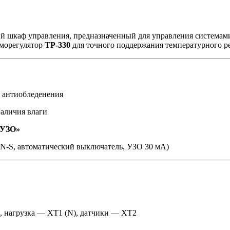
шкаф управления, предназначенный для управления системами 
рморегулятор
ТР-330
для точного поддержания температурного р
 антиобледенения
наличия влаги
УЗО»
TN-S, автоматический выключатель, УЗО 30 мА)
, нагрузка — ХТ1 (N), датчики — ХТ2