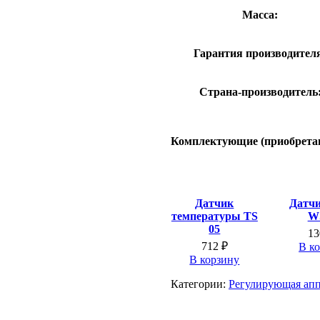
Масса:
Гарантия производител
Страна-производитель
Комплектующие (приобретаю
Датчик
Датч
температуры TS
W
05
1
712
₽
В к
В корзину
Категории:
Регулирующая апп