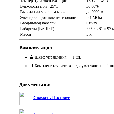
Температура эксплуатации
+5°C…+40°C
Влажность при +25°C
до 80%
Высота над уровнем моря
до 2000 м
Электросопротивление изоляции
≥ 1 МОм
Ввод/вывод кабелей
Снизу
Габариты (В×Ш×Г)
335 × 261 × 97 
Масса
3 кг
Комплектация
🧰 Шкаф управления — 1 шт.
📄 Комплект технической документации — 1 шт
Документация
Скачать Паспорт