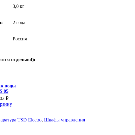
3,0 кг
я:
2 года
:
Россия
тся отдельно!):
ик воды
S 05
302
₽
орзину
аратура TSD Electro
,
Шкафы управления