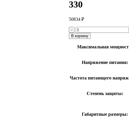
330
50834
₽
Количество
товара
В корзину
Шкаф
управления
Максимальная мощност
TSD-
Electro-
C-
Напряжение питания:
63-
330
Частота питающего напряж
Степень защиты:
Габаритные размеры: